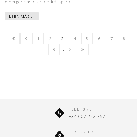
emergencias que tendrá lugar el
LEER MÁS...
1
2
3
4
5
6
7
8
9
…
TELÉFONO
+34 607 222 757
DIRECCIÓN